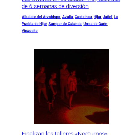
de 6 semanas de diversión
Albalate del Arzobispo
,
Azaila
,
Castelnou
,
Híjar
,
Jatiel
,
La
Puebla de Híjar
,
Samper de Calanda
,
Urrea de Gaén
,
Vinaceite
Finalizan los talleres «Nocturnos»