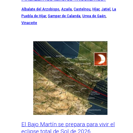
Albalate del Arzobispo
,
Azaila
,
Castelnou
,
Híjar
,
Jatiel
,
La
Puebla de Híjar
,
Samper de Calanda
,
Urrea de Gaén
,
Vinaceite
El Bajo Martín se prepara para vivir el
eclipse total de Sol de 2026