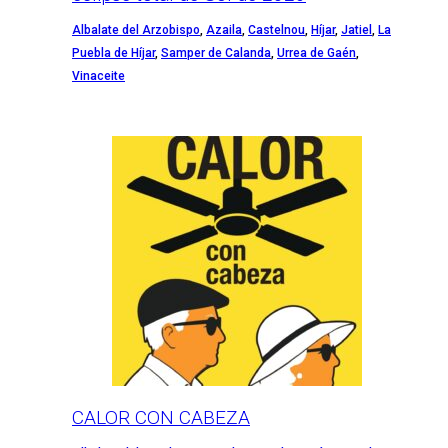
Albalate del Arzobispo
,
Azaila
,
Castelnou
,
Híjar
,
Jatiel
,
La
Puebla de Híjar
,
Samper de Calanda
,
Urrea de Gaén
,
Vinaceite
CALOR CON CABEZA