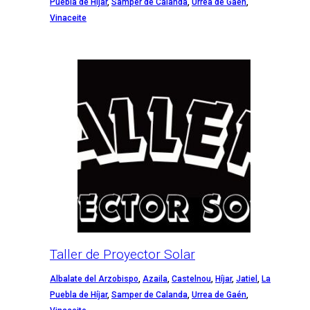
Puebla de Híjar
,
Samper de Calanda
,
Urrea de Gaén
,
Vinaceite
Taller de Proyector Solar
Albalate del Arzobispo
,
Azaila
,
Castelnou
,
Híjar
,
Jatiel
,
La
Puebla de Híjar
,
Samper de Calanda
,
Urrea de Gaén
,