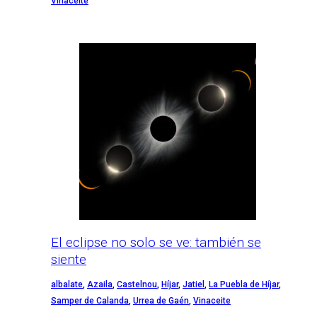
Vinaceite
El eclipse no solo se ve: también se
siente
albalate
,
Azaila
,
Castelnou
,
Híjar
,
Jatiel
,
La Puebla de Híjar
,
Samper de Calanda
,
Urrea de Gaén
,
Vinaceite