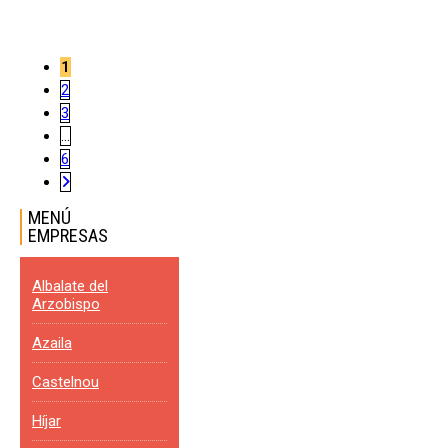
1
2
3
…
6
MENÚ
EMPRESAS
Albalate del
Arzobispo
Azaila
Castelnou
Híjar