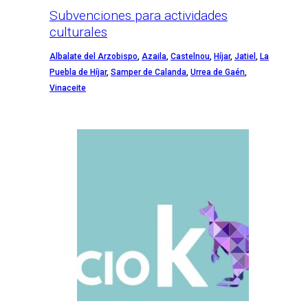
Subvenciones para actividades
culturales
Albalate del Arzobispo
,
Azaila
,
Castelnou
,
Híjar
,
Jatiel
,
La
Puebla de Híjar
,
Samper de Calanda
,
Urrea de Gaén
,
Vinaceite