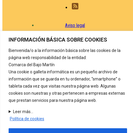
Aviso legal
Política de privacidad
INFORMACIÓN BÁSICA SOBRE COOKIES
Protección de datos
Bienvenida/o a la información básica sobre las cookies de la
Política de cookies
página web responsabilidad de la entidad:
Comarca del Bajo Martín
Registro de actividades de tratamiento
Una cookie o galleta informática es un pequeño archivo de
Contacto
información que se guarda en tu ordenador, “smartphone” o
tableta cada vez que visitas nuestra página web. Algunas
COMARCA DEL BAJO MARTÍN
Carretera de Alcañiz, nº 72
cookies son nuestras y otras pertenecen a empresas externas
44530 Híjar. (Teruel) Tel. 978 820 126
que prestan servicios para nuestra página web.
Leer más...
Política de cookies