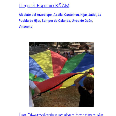
Llega el Espacio KÑAM
Albalate del Arzobispo
,
Azaila
,
Castelnou
,
Híjar
,
Jatiel
,
La
Puebla de Híjar
,
Samper de Calanda
,
Urrea de Gaén
,
Vinaceite
Las Divercolonias acaban hoy después