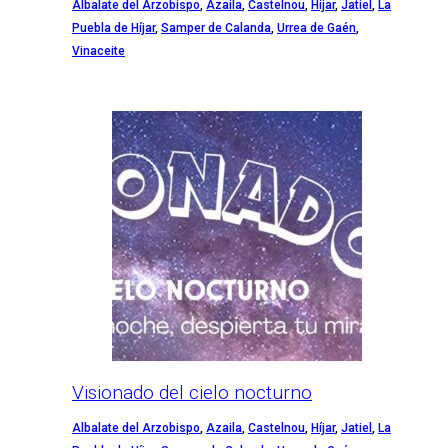
Albalate del Arzobispo
,
Azaila
,
Castelnou
,
Híjar
,
Jatiel
,
La
Puebla de Híjar
,
Samper de Calanda
,
Urrea de Gaén
,
Vinaceite
Visionado del cielo nocturno
Albalate del Arzobispo
,
Azaila
,
Castelnou
,
Híjar
,
Jatiel
,
La