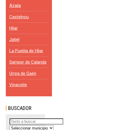
Azaila
Castelnou
Híjar
Jatiel
La Puebla de Híjar
Samper de Calanda
Urrea de Gaén
Vinaceite
BUSCADOR
Buscar
...