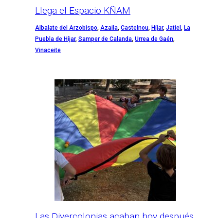
Llega el Espacio KÑAM
Albalate del Arzobispo
,
Azaila
,
Castelnou
,
Híjar
,
Jatiel
,
La
Puebla de Híjar
,
Samper de Calanda
,
Urrea de Gaén
,
Vinaceite
Las Divercolonias acaban hoy después