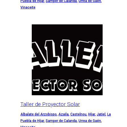
Puebla de Híjar
,
Samper de Calanda
,
Urrea de Gaén
,
Vinaceite
Taller de Proyector Solar
Albalate del Arzobispo
,
Azaila
,
Castelnou
,
Híjar
,
Jatiel
,
La
Puebla de Híjar
,
Samper de Calanda
,
Urrea de Gaén
,