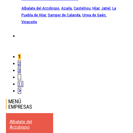
Albalate del Arzobispo
,
Azaila
,
Castelnou
,
Híjar
,
Jatiel
,
La
Puebla de Híjar
,
Samper de Calanda
,
Urrea de Gaén
,
Vinaceite
1
2
3
…
11
MENÚ
EMPRESAS
Albalate del
Arzobispo