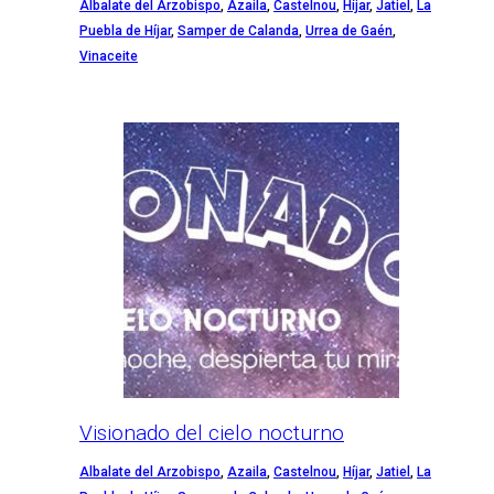
Albalate del Arzobispo
,
Azaila
,
Castelnou
,
Híjar
,
Jatiel
,
La
Puebla de Híjar
,
Samper de Calanda
,
Urrea de Gaén
,
Vinaceite
Visionado del cielo nocturno
Albalate del Arzobispo
,
Azaila
,
Castelnou
,
Híjar
,
Jatiel
,
La