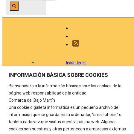
Aviso legal
Política de privacidad
INFORMACIÓN BÁSICA SOBRE COOKIES
Protección de datos
Bienvenida/o a la información básica sobre las cookies de la
página web responsabilidad de la entidad:
Política de cookies
Comarca del Bajo Martín
Registro de actividades de tratamiento
Una cookie o galleta informática es un pequeño archivo de
información que se guarda en tu ordenador, “smartphone” o
Contacto
tableta cada vez que visitas nuestra página web. Algunas
COMARCA DEL BAJO MARTÍN
Carretera de Alcañiz, nº 72
cookies son nuestras y otras pertenecen a empresas externas
44530 Híjar. (Teruel) Tel. 978 820 126