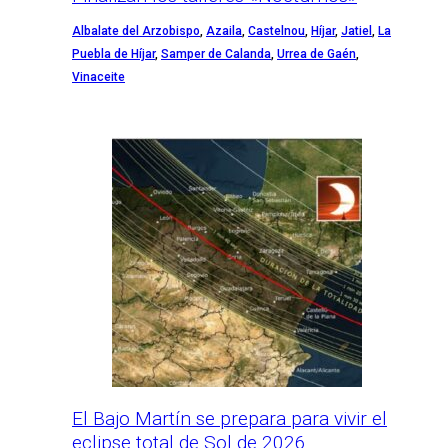
Albalate del Arzobispo
,
Azaila
,
Castelnou
,
Híjar
,
Jatiel
,
La
Puebla de Híjar
,
Samper de Calanda
,
Urrea de Gaén
,
Vinaceite
El Bajo Martín se prepara para vivir el
eclipse total de Sol de 2026