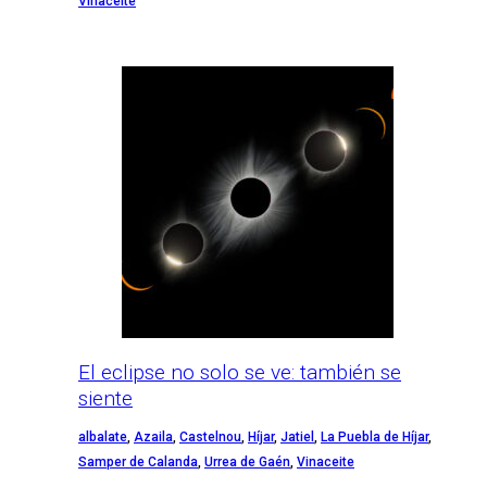
Vinaceite
El eclipse no solo se ve: también se
siente
albalate
,
Azaila
,
Castelnou
,
Híjar
,
Jatiel
,
La Puebla de Híjar
,
Samper de Calanda
,
Urrea de Gaén
,
Vinaceite