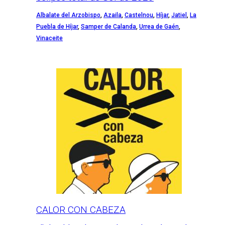
Albalate del Arzobispo
,
Azaila
,
Castelnou
,
Híjar
,
Jatiel
,
La
Puebla de Híjar
,
Samper de Calanda
,
Urrea de Gaén
,
Vinaceite
CALOR CON CABEZA