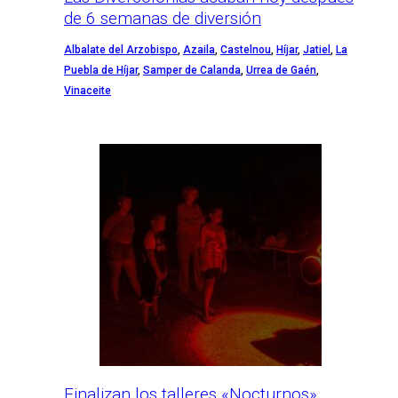
de 6 semanas de diversión
Albalate del Arzobispo
,
Azaila
,
Castelnou
,
Híjar
,
Jatiel
,
La
Puebla de Híjar
,
Samper de Calanda
,
Urrea de Gaén
,
Vinaceite
Finalizan los talleres «Nocturnos»