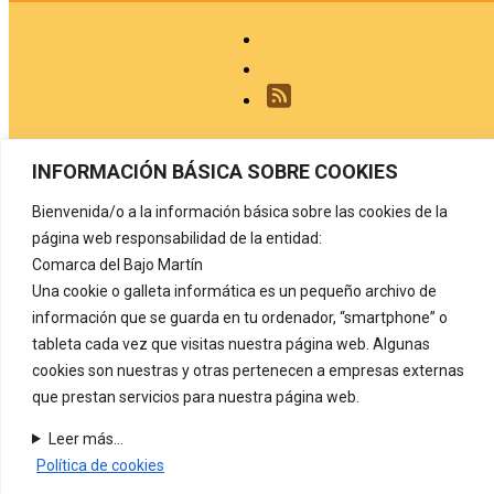
Aviso legal
INFORMACIÓN BÁSICA SOBRE COOKIES
Política de privacidad
Bienvenida/o a la información básica sobre las cookies de la
página web responsabilidad de la entidad:
Protección de datos
Comarca del Bajo Martín
Política de cookies
Una cookie o galleta informática es un pequeño archivo de
información que se guarda en tu ordenador, “smartphone” o
Registro de actividades de tratamiento
tableta cada vez que visitas nuestra página web. Algunas
Contacto
cookies son nuestras y otras pertenecen a empresas externas
que prestan servicios para nuestra página web.
COMARCA DEL BAJO MARTÍN
Carretera de Alcañiz, nº 72
44530 Híjar. (Teruel) Tel. 978 820 126
Leer más...
Política de cookies