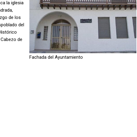
a la iglesia
adrada,
azgo de los
espoblado del
istórico
o Cabezo de
Fachada del Ayuntamiento