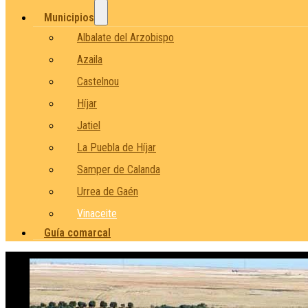
Municipios
Albalate del Arzobispo
Azaila
Castelnou
Híjar
Jatiel
La Puebla de Híjar
Samper de Calanda
Urrea de Gaén
Vinaceite
Guía comarcal