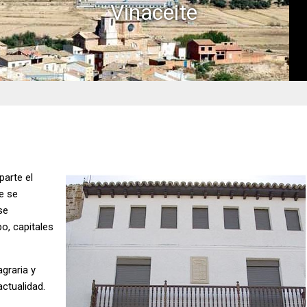
Vinaceite
parte el
ue se
se
po, capitales
graria y
actualidad.