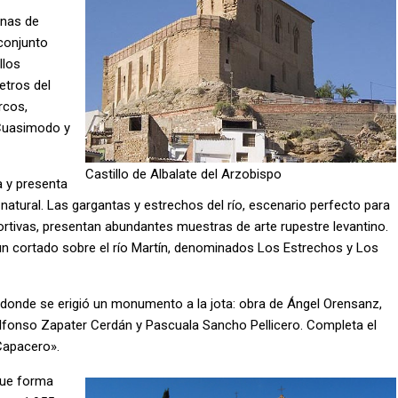
enas de
conjunto
llos
etros del
rcos,
 Cuasimodo y
Castillo de Albalate del Arzobispo
a y presenta
y natural. Las gargantas y estrechos del río, escenario perfecto para
ortivas, presentan abundantes muestras de arte rupestre levantino.
un cortado sobre el río Martín, denominados Los Estrechos y Los
és donde se erigió un monumento a la jota: obra de Ángel Orensanz,
Alfonso Zapater Cerdán y Pascuala Sancho Pellicero. Completa el
 Capacero».
que forma