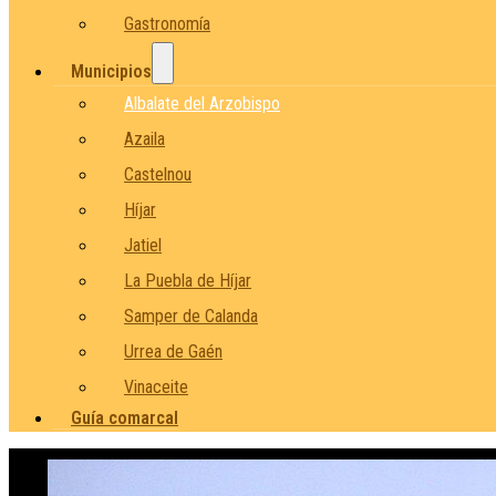
Gastronomía
Municipios
Albalate del Arzobispo
Azaila
Castelnou
Híjar
Jatiel
La Puebla de Híjar
Samper de Calanda
Urrea de Gaén
Vinaceite
Guía comarcal