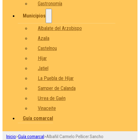
Gastronomía
Municipios
Albalate del Arzobispo
Azaila
Castelnou
Híjar
Jatiel
La Puebla de Híjar
Samper de Calanda
Urrea de Gaén
Vinaceite
Guía comarcal
Inicio
>
Guía comarcal
>
Albañil Carmelo Pellicer Sancho