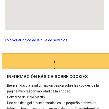
Volver al índice de la guía de servicios
INFORMACIÓN BÁSICA SOBRE COOKIES
Bienvenida/o a la información básica sobre las cookies de la
Aviso legal
página web responsabilidad de la entidad:
Comarca del Bajo Martín
Política de privacidad
Una cookie o galleta informática es un pequeño archivo de
Protección de datos
información que se guarda en tu ordenador, “smartphone” o