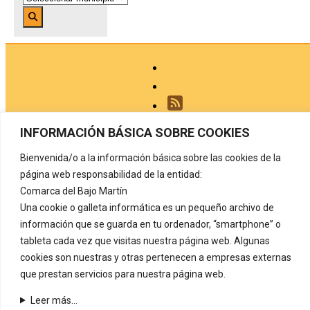
INFORMACIÓN BÁSICA SOBRE COOKIES
Aviso legal
Bienvenida/o a la información básica sobre las cookies de la
Política de privacidad
página web responsabilidad de la entidad:
Comarca del Bajo Martín
Protección de datos
Una cookie o galleta informática es un pequeño archivo de
Política de cookies
información que se guarda en tu ordenador, “smartphone” o
tableta cada vez que visitas nuestra página web. Algunas
Registro de actividades de tratamiento
cookies son nuestras y otras pertenecen a empresas externas
Contacto
que prestan servicios para nuestra página web.
COMARCA DEL BAJO MARTÍN
Carretera de Alcañiz, nº 72
Leer más...
44530 Híjar. (Teruel) Tel. 978 820 126