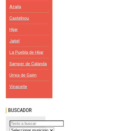
Azaila
Castelnou
Híjar
Jatiel
La Puebla de Híjar
Samper de Calanda
Urrea de Gaén
Vinaceite
BUSCADOR
Buscar
...