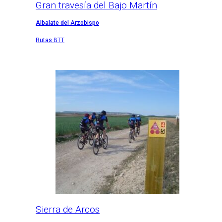
Gran travesía del Bajo Martín
Albalate del Arzobispo
Rutas BTT
Sierra de Arcos