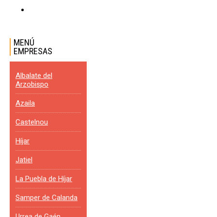
MENÚ
EMPRESAS
Albalate del
Arzobispo
Azaila
Castelnou
Híjar
Jatiel
La Puebla de Híjar
Samper de Calanda
Urrea de Gaén