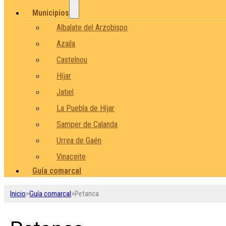
Municipios
Albalate del Arzobispo
Azaila
Castelnou
Híjar
Jatiel
La Puebla de Híjar
Samper de Calanda
Urrea de Gaén
Vinaceite
Guía comarcal
Inicio
>
Guía comarcal
>
Petanca