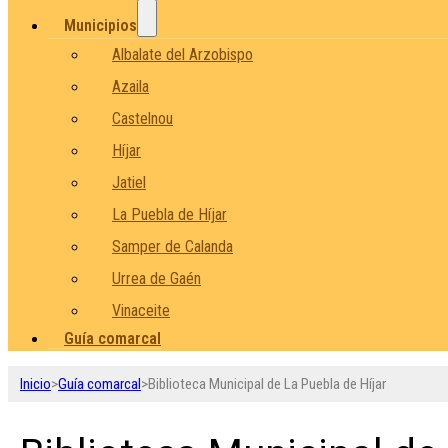
Municipios
Albalate del Arzobispo
Azaila
Castelnou
Híjar
Jatiel
La Puebla de Híjar
Samper de Calanda
Urrea de Gaén
Vinaceite
Guía comarcal
Inicio
>
Guía comarcal
>
Biblioteca Municipal de La Puebla de Híjar