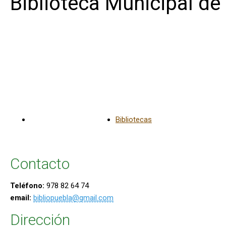
Biblioteca Municipal de
La Puebla de Híjar
Bibliotecas
Contacto
Teléfono:
978 82 64 74
email:
bibliopuebla@gmail.com
Dirección