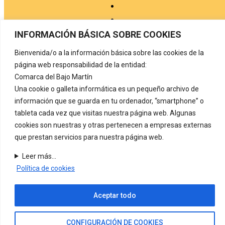
INFORMACIÓN BÁSICA SOBRE COOKIES
Bienvenida/o a la información básica sobre las cookies de la
Aviso legal
página web responsabilidad de la entidad:
Comarca del Bajo Martín
Política de privacidad
Una cookie o galleta informática es un pequeño archivo de
Protección de datos
información que se guarda en tu ordenador, “smartphone” o
tableta cada vez que visitas nuestra página web. Algunas
Política de cookies
cookies son nuestras y otras pertenecen a empresas externas
Registro de actividades de tratamiento
que prestan servicios para nuestra página web.
Contacto
Leer más...
Política de cookies
COMARCA DEL BAJO MARTÍN
Carretera de Alcañiz, nº 72
44530 Híjar. (Teruel) Tel. 978 820 126
Aceptar todo
CONFIGURACIÓN DE COOKIES