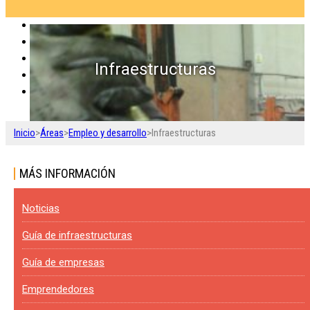
Infraestructuras
Inicio
>
Áreas
>
Empleo y desarrollo
>
Infraestructuras
MÁS INFORMACIÓN
Noticias
Guía de infraestructuras
Guía de empresas
Emprendedores