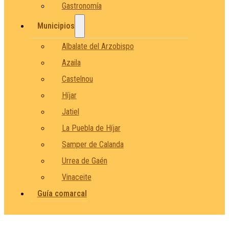
Gastronomía
Municipios
Albalate del Arzobispo
Azaila
Castelnou
Híjar
Jatiel
La Puebla de Híjar
Samper de Calanda
Urrea de Gaén
Vinaceite
Guía comarcal