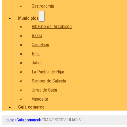
Gastronomía
Municipios
Albalate del Arzobispo
Azaila
Castelnou
Híjar
Jatiel
La Puebla de Híjar
Samper de Calanda
Urrea de Gaén
Vinaceite
Guía comarcal
Inicio
>
Guía comarcal
>
TRANSPORTES HÍJAR S.L