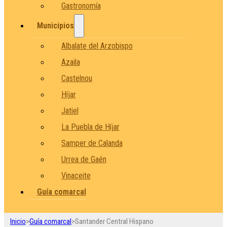
Gastronomía
Municipios
Albalate del Arzobispo
Azaila
Castelnou
Híjar
Jatiel
La Puebla de Híjar
Samper de Calanda
Urrea de Gaén
Vinaceite
Guía comarcal
Inicio
>
Guía comarcal
>
Santander Central Hispano