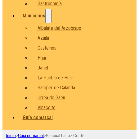
Gastronomía
Municipios
Albalate del Arzobispo
Azaila
Castelnou
Híjar
Jatiel
La Puebla de Híjar
Samper de Calanda
Urrea de Gaén
Vinaceite
Guía comarcal
Inicio
>
Guía comarcal
>
Pascual Lahoz Conte