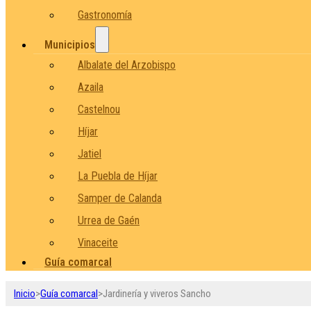
Gastronomía
Municipios
Albalate del Arzobispo
Azaila
Castelnou
Híjar
Jatiel
La Puebla de Híjar
Samper de Calanda
Urrea de Gaén
Vinaceite
Guía comarcal
Inicio
>
Guía comarcal
>
Jardinería y viveros Sancho