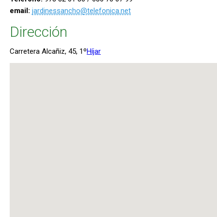
email:
jardinessancho@telefonica.net
Dirección
Carretera Alcañiz, 45, 1º
Híjar