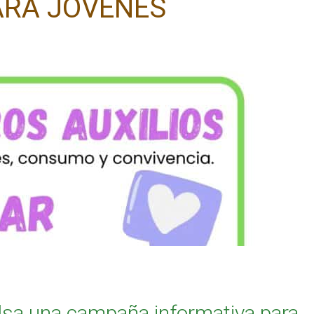
ARA JÓVENES
lsa una campaña informativa para