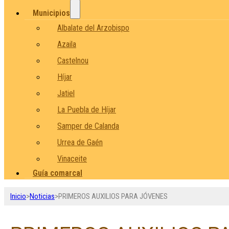
Municipios
Albalate del Arzobispo
Azaila
Castelnou
Híjar
Jatiel
La Puebla de Híjar
Samper de Calanda
Urrea de Gaén
Vinaceite
Guía comarcal
Inicio
>
Noticias
>
PRIMEROS AUXILIOS PARA JÓVENES