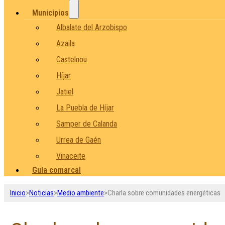
Municipios
Albalate del Arzobispo
Azaila
Castelnou
Híjar
Jatiel
La Puebla de Híjar
Samper de Calanda
Urrea de Gaén
Vinaceite
Guía comarcal
Inicio
>
Noticias
>
Medio ambiente
>
Charla sobre comunidades energéticas