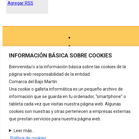
Agregar RSS
INFORMACIÓN BÁSICA SOBRE COOKIES
Bienvenida/o a la información básica sobre las cookies de la
Aviso legal
página web responsabilidad de la entidad:
Comarca del Bajo Martín
Política de privacidad
Una cookie o galleta informática es un pequeño archivo de
Protección de datos
información que se guarda en tu ordenador, “smartphone” o
tableta cada vez que visitas nuestra página web. Algunas
Política de cookies
cookies son nuestras y otras pertenecen a empresas externas
Registro de actividades de tratamiento
que prestan servicios para nuestra página web.
Contacto
Leer más...
Política de cookies