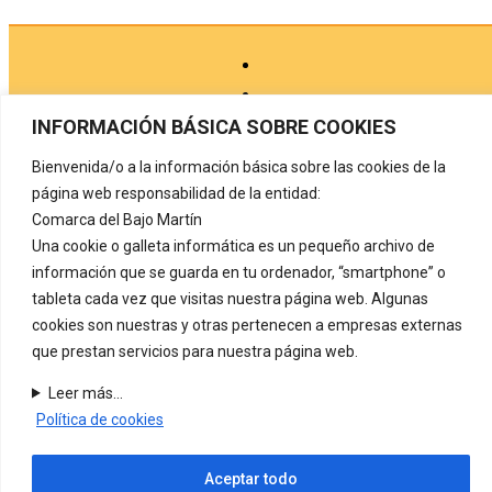
INFORMACIÓN BÁSICA SOBRE COOKIES
Bienvenida/o a la información básica sobre las cookies de la
Aviso legal
página web responsabilidad de la entidad:
Comarca del Bajo Martín
Política de privacidad
Una cookie o galleta informática es un pequeño archivo de
Protección de datos
información que se guarda en tu ordenador, “smartphone” o
tableta cada vez que visitas nuestra página web. Algunas
Política de cookies
cookies son nuestras y otras pertenecen a empresas externas
Registro de actividades de tratamiento
que prestan servicios para nuestra página web.
Contacto
Leer más...
Política de cookies
COMARCA DEL BAJO MARTÍN
Carretera de Alcañiz, nº 72
44530 Híjar. (Teruel) Tel. 978 820 126
Aceptar todo